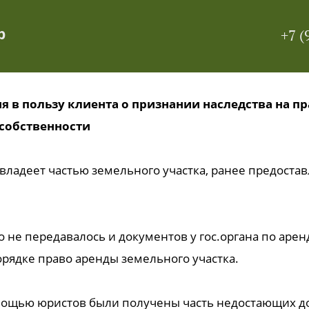
р
+7 (
 в пользу клиента о признании наследства на п
ссобственности
владеет частью земельного участка, ранее предоста
о не передавалось и документов у гос.органа по арен
орядке право аренды земельного участка.
омощью юристов были получены часть недостающих 